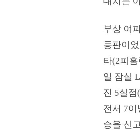
대치는 아
부상 여파
등판이었던
타(2피홈
일 잠실 
진 5실점
전서 7이
승을 신고