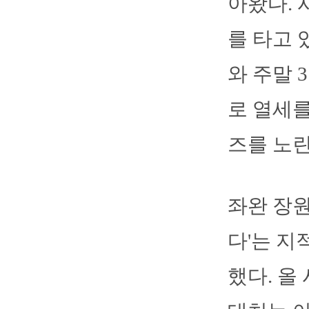
아왔다. 
를 타고 
와 주말 
로 열세를
즈를 노린
좌완 장원
다'는 지
했다. 올