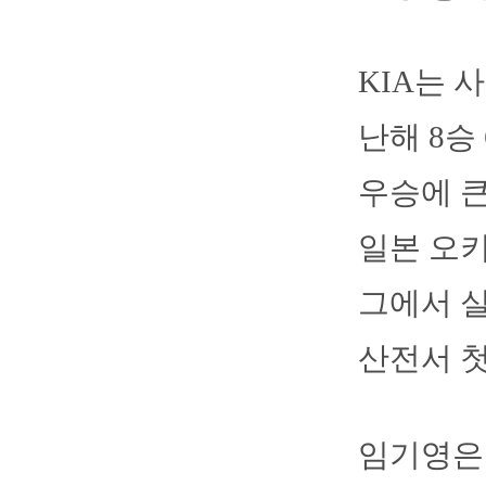
KIA는 
난해 8승 
우승에 큰
일본 오키
그에서 실
산전서 첫
임기영은 