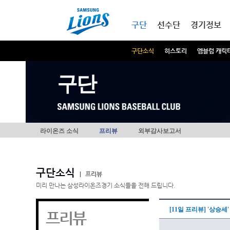
본문내용 바로가기
메인메뉴 바로가기
구단
선수단
경기정보
구단소식
히스토리
엠블럼 캐릭
구단
라이온즈 소식
프리뷰
외부감사보고서
구단소식
|
프리뷰
미리 만나는 삼성라이온즈경기 소식들을 전해 드립니다.
[11일 프리뷰] '상승
프리뷰