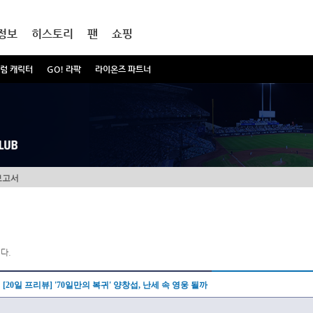
정보
히스토리
팬
쇼핑
럼 캐릭터
GO! 라팍
라이온즈 파트너
보고서
다.
[20일 프리뷰] '70일만의 복귀' 양창섭, 난세 속 영웅 될까