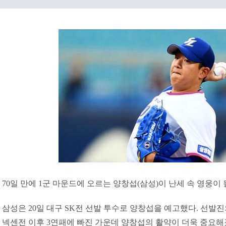
70일 만에 1군 마운드에 오르는 양창섭(삼성)이 난세 속 영웅이 
삼성은 20일 대구 SK전 선발 투수로 양창섭을 예고했다. 선발진
넥센전 이후 3연패에 빠진 가운데 양창섭의 활약이 더욱 중요해