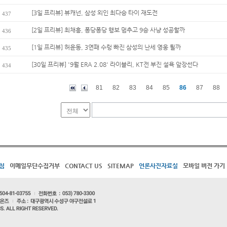
[3일 프리뷰] 뷰캐넌, 삼성 외인 최다승 타이 재도전
437
[2일 프리뷰] 최채흥, 퐁당퐁당 행보 멈추고 9승 사냥 성공할까
436
[1일 프리뷰] 허윤동, 3연패 수렁 빠진 삼성의 난세 영웅 될까
435
[30일 프리뷰] '9월 ERA 2.08' 라이블리, KT전 부진 설욕 앞장선다
434
81
82
83
84
85
86
87
88
침
이메일무단수집거부
CONTACT US
SITEMAP
언론사진자료실
모바일 버전 가기