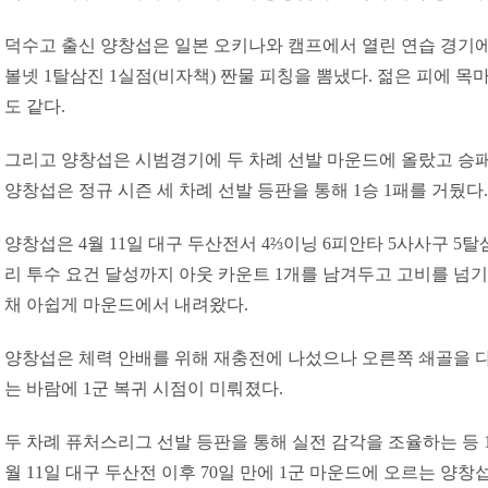
덕수고 출신 양창섭은 일본 오키나와 캠프에서 열린 연습 경기에 
볼넷 1탈삼진 1실점(비자책) 짠물 피칭을 뽐냈다. 젊은 피에 목
도 같다.
그리고 양창섭은 시범경기에 두 차례 선발 마운드에 올랐고 승패없
양창섭은 정규 시즌 세 차례 선발 등판을 통해 1승 1패를 거뒀다. 
양창섭은 4월 11일 대구 두산전서 4⅔이닝 6피안타 5사사구 5탈
리 투수 요건 달성까지 아웃 카운트 1개를 남겨두고 고비를 넘기
채 아쉽게 마운드에서 내려왔다.
양창섭은 체력 안배를 위해 재충전에 나섰으나 오른쪽 쇄골을 다
는 바람에 1군 복귀 시점이 미뤄졌다.
두 차례 퓨처스리그 선발 등판을 통해 실전 감각을 조율하는 등 1
월 11일 대구 두산전 이후 70일 만에 1군 마운드에 오르는 양창