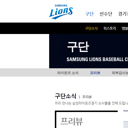
본문내용 바로가기
메인메뉴 바로가기
구단
선수단
경기
구단소식
히스토리
엠블
구단
라이온즈 소식
프리뷰
외부감사
구단소식
|
프리뷰
미리 만나는 삼성라이온즈경기 소식들을 전해 드립니
프리뷰