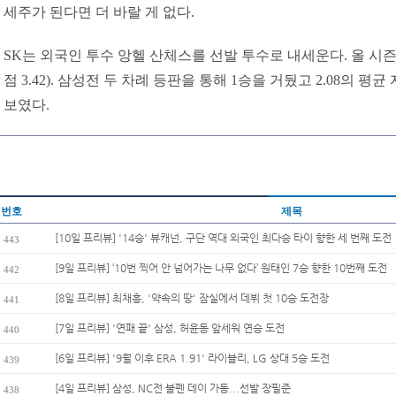
세주가 된다면 더 바랄 게 없다.
SK는 외국인 투수 앙헬 산체스를 선발 투수로 내세운다. 올 시즌 
점 3.42). 삼성전 두 차례 등판을 통해 1승을 거뒀고 2.08의 
보였다.
번호
제목
[10일 프리뷰] '14승' 뷰캐넌, 구단 역대 외국인 최다승 타이 향한 세 번째 도전
443
[9일 프리뷰] ‘10번 찍어 안 넘어가는 나무 없다’ 원태인 7승 향한 10번째 도전
442
[8일 프리뷰] 최채흥, '약속의 땅' 잠실에서 데뷔 첫 10승 도전장
441
[7일 프리뷰] '연패 끝' 삼성, 허윤동 앞세워 연승 도전
440
[6일 프리뷰] '9월 이후 ERA 1.91' 라이블리, LG 상대 5승 도전
439
[4일 프리뷰] 삼성, NC전 불펜 데이 가동...선발 장필준
438