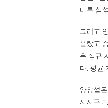
마른 삼성
그리고 
올랐고 승
은 정규 
다. 평균 
양창섭은 
사사구 5