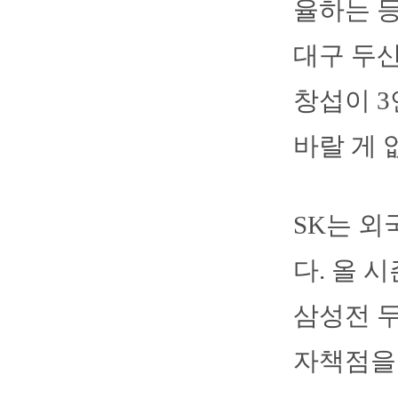
율하는 등
대구 두산
창섭이 3
바랄 게 
SK는 외
다. 올 시
삼성전 두
자책점을