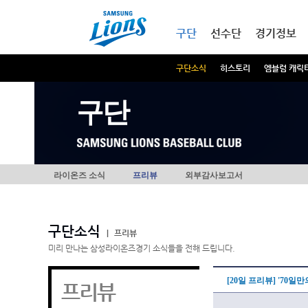
본문내용 바로가기
메인메뉴 바로가기
구단
선수단
경기정보
구단소식
히스토리
엠블럼 캐릭
구단
라이온즈 소식
프리뷰
외부감사보고서
구단소식
|
프리뷰
미리 만나는 삼성라이온즈경기 소식들을 전해 드립니다.
[20일 프리뷰] '70일
프리뷰