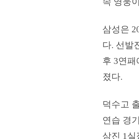
속 영웅이
삼성은 2
다. 선발
후 3연패
졌다.
덕수고 
연습 경기
삼진 1실