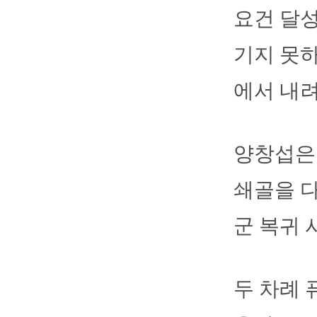
요건 달성
기지 못하
에서 내려
양창섭은
쇄골을 다
군 복귀 
두 차례 