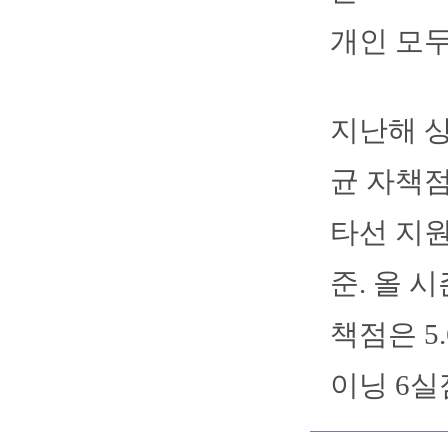
개인 모두
지난해 상
균 자책점
타선 지원
준. 올 
책점은 5.
이닝 6실