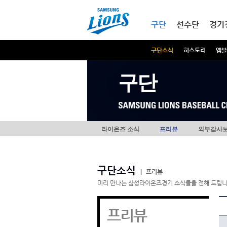
본문내용 바로가기
메인메뉴 바로가기
구단
선수단
경기
구단소식
히스토리
엠블
구단
라이온즈 소식
프리뷰
외부감사
구단소식
|
프리뷰
미리 만나는 삼성라이온즈경기 소식들을 전해 드립니
프리뷰