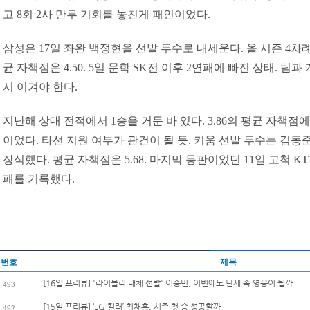
고 8회 2사 만루 기회를 놓친게 패인이었다.
삼성은 17일 좌완 백정현을 선발 투수로 내세운다. 올 시즌 4차례
균 자책점은 4.50. 5일 문학 SK전 이후 2연패에 빠진 상태. 팀
시 이겨야 한다.
지난해 상대 전적에서 1승을 거둔 바 있다. 3.86의 평균 자책점
이었다. 타선 지원 여부가 관건이 될 듯. 키움 선발 투수는 김동준.
장식했다. 평균 자책점은 5.68. 마지막 등판이었던 11일 고척 K
패를 기록했다.
번호
제목
[16일 프리뷰] '라이블리 대체 선발' 이승민, 이번에도 난세 속 영웅이 될까
493
[15일 프리뷰] ‘LG 킬러’ 최채흥, 시즌 첫 승 성공할까
492