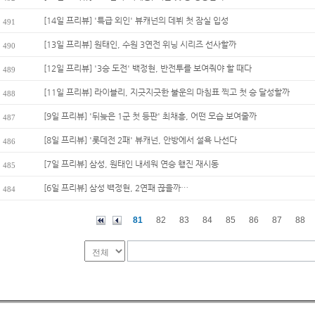
[14일 프리뷰] '특급 외인' 뷰캐넌의 데뷔 첫 잠실 입성
491
[13일 프리뷰] 원태인, 수원 3연전 위닝 시리즈 선사할까
490
[12일 프리뷰] '3승 도전' 백정현, 반전투를 보여줘야 할 때다
489
[11일 프리뷰] 라이블리, 지긋지긋한 불운의 마침표 찍고 첫 승 달성할까
488
[9일 프리뷰] '뒤늦은 1군 첫 등판' 최채흥, 어떤 모습 보여줄까
487
[8일 프리뷰] '롯데전 2패' 뷰캐넌, 안방에서 설욕 나선다
486
[7일 프리뷰] 삼성, 원태인 내세워 연승 행진 재시동
485
[6일 프리뷰] 삼성 백정현, 2연패 끊을까…
484
81
82
83
84
85
86
87
88