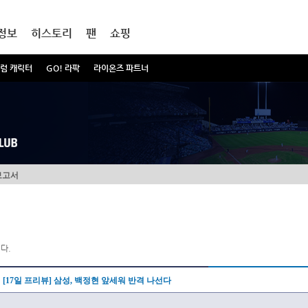
정보
히스토리
팬
쇼핑
럼 캐릭터
GO! 라팍
라이온즈 파트너
보고서
다.
[17일 프리뷰] 삼성, 백정현 앞세워 반격 나선다