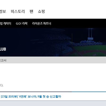
정보
히스토리
팬
쇼핑
럼 캐릭터
GO! 라팍
라이온즈 파트너
보고서
다.
[23일 프리뷰] '4연패' 보니야, 9월 첫 승 신고할까