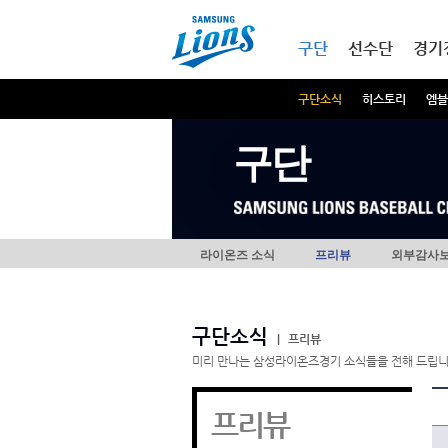
본문내용 바로가기
메인메뉴 바로가기
구단
선수단
경기
구단소식
히스토리
엠블
구단
라이온즈 소식
프리뷰
외부감사
구단소식
|
프리뷰
미리 만나는 삼성라이온즈경기 소식들을 전해 드립니
프리뷰