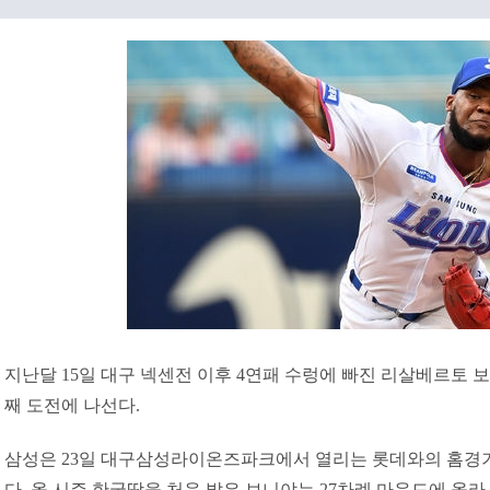
지난달 15일 대구 넥센전 이후 4연패 수렁에 빠진 리살베르토 보
째 도전에 나선다.
삼성은 23일 대구삼성라이온즈파크에서 열리는 롯데와의 홈경
다. 올 시즌 한국땅을 처음 밟은 보니야는 27차례 마운드에 올라 