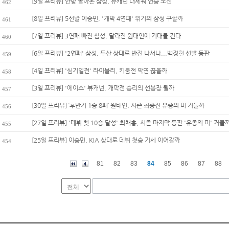
[9일 프리뷰] 안방 돌아온 삼성, 뷰캐넌 내세워 연승 도전
462
[8일 프리뷰] 5선발 이승민, '개막 4연패' 위기의 삼성 구할까
461
[7일 프리뷰] 3연패 빠진 삼성, 달라진 원태인에 기대를 건다
460
[6일 프리뷰] '2연패' 삼성, 두산 상대로 반전 나서나...백정현 선발 등판
459
[4일 프리뷰] '심기일전' 라이블리, 키움전 악연 끊을까
458
[3일 프리뷰] '에이스' 뷰캐넌, 개막전 승리의 선봉장 될까
457
[30일 프리뷰] ‘후반기 1승 8패’ 원태인, 시즌 최종전 유종의 미 거둘까
456
[27일 프리뷰] '데뷔 첫 10승 달성' 최채흥, 시즌 마지막 등판 '유종의 미' 거둘
455
[25일 프리뷰] 이승민, KIA 상대로 데뷔 첫승 기세 이어갈까
454
81
82
83
84
85
86
87
88