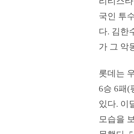
리티스타트
국인 투수
다. 김한
가 그 악
롯데는 우
6승 6패
있다. 이
모습을 보