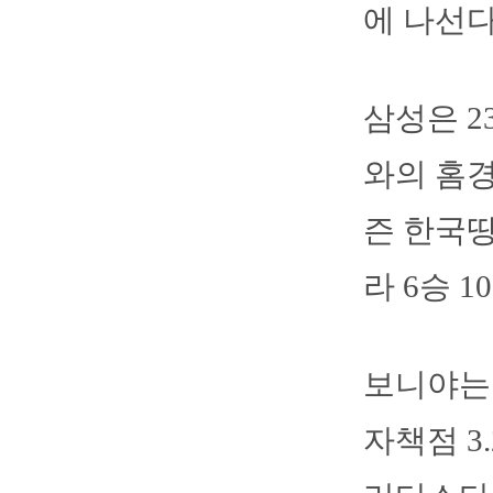
에 나선다
삼성은 
와의 홈경
즌 한국땅
라 6승 1
보니야는 
자책점 3