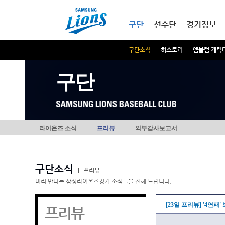
본문내용 바로가기
메인메뉴 바로가기
구단
선수단
경기정보
구단소식
히스토리
엠블럼 캐릭
구단
라이온즈 소식
프리뷰
외부감사보고서
구단소식
|
프리뷰
미리 만나는 삼성라이온즈경기 소식들을 전해 드립니다.
[23일 프리뷰] '4연패
프리뷰