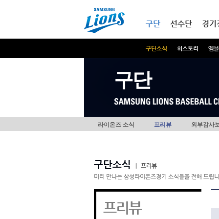
본문내용 바로가기
메인메뉴 바로가기
구단
선수단
경기
구단소식
히스토리
엠블
구단
라이온즈 소식
프리뷰
외부감사
구단소식
|
프리뷰
미리 만나는 삼성라이온즈경기 소식들을 전해 드립니
프리뷰