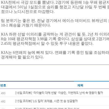
KIA전에서 극강 모드를 뽐냈다. 2경기에 등판해 1승 무패 평균자책점
대결에서 5이닝 1실점으로 승리를 챙겼고 지난달 10일 두 번째 
졌으나 노디시전으로 마감했다.
팀 분위기는 좋은 편. 전날 경기에서 에이스 데이비드 뷰캐넌의
10-1 쾌승을 거뒀기 때문이다.
KIA 좌완 선발 이의리를 공략하는 게 관건이 될 듯. 2년 차 이
8승 10패 평균자책점 3.98을 기록 중이다. 삼성을 상대로 2경
2.45의 평균자책점에서 알 수 있듯 투구 내용은 좋았다.
KIA는 6연패의 늪에 빠져 있다. 연패를 기록 중인 팀을 조심하
경계해야 할 필요가 있다.
번호
제목
[16일 프리뷰] '라이블리 대체 선발' 이승민, 이번에도 난세 속 영웅이 될까
493
[15일 프리뷰] ‘LG 킬러’ 최채흥, 시즌 첫 승 성공할까
492