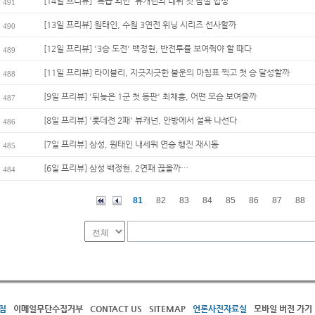
[14일 프리뷰] '특급 외인' 뷰캐넌의 데뷔 첫 잠실 입성
491
[13일 프리뷰] 원태인, 수원 3연전 위닝 시리즈 선사할까
490
[12일 프리뷰] '3승 도전' 백정현, 반전투를 보여줘야 할 때다
489
[11일 프리뷰] 라이블리, 지긋지긋한 불운의 마침표 찍고 첫 승 달성할까
488
[9일 프리뷰] '뒤늦은 1군 첫 등판' 최채흥, 어떤 모습 보여줄까
487
[8일 프리뷰] '롯데전 2패' 뷰캐넌, 안방에서 설욕 나선다
486
[7일 프리뷰] 삼성, 원태인 내세워 연승 행진 재시동
485
[6일 프리뷰] 삼성 백정현, 2연패 끊을까…
484
81
82
83
84
85
86
87
88
침
이메일무단수집거부
CONTACT US
SITEMAP
언론사진자료실
모바일 버전 가기