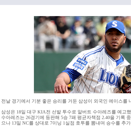
전날 경기에서 기분 좋은 승리를 거둔 삼성이 외국인 에이스를 
삼성은 18일 대구 KIA전 선발 투수로 알버트 수아레즈를 예고했
수아레즈는 26경기에 등판해 5승 7패 평균자책점 2.40을 기록 
으나 13일 NC를 상대로 7이닝 1실점 호투를 뽐내며 승수를 추