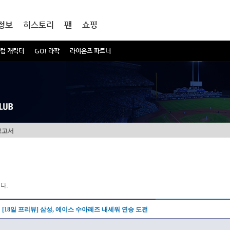
정보
히스토리
팬
쇼핑
럼 캐릭터
GO! 라팍
라이온즈 파트너
보고서
다.
[18일 프리뷰] 삼성, 에이스 수아레즈 내세워 연승 도전