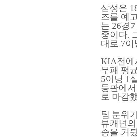
삼성은 1
즈를 예고
는 26경
중이다. 
대로 7이
KIA전에
무패 평균
5이닝 1
등판에서
로 마감
팀 분위기
뷰캐넌의 
승을 거