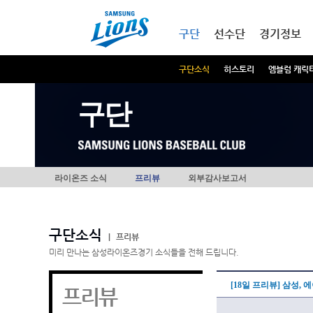
본문내용 바로가기
메인메뉴 바로가기
구단
선수단
경기정보
구단소식
히스토리
엠블럼 캐릭
구단
라이온즈 소식
프리뷰
외부감사보고서
구단소식
|
프리뷰
미리 만나는 삼성라이온즈경기 소식들을 전해 드립니다.
[18일 프리뷰] 삼성,
프리뷰