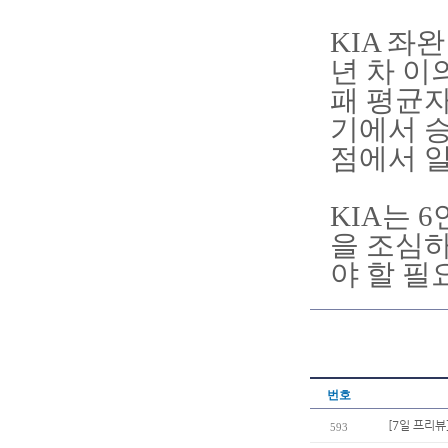
KIA 좌
년 차 이
패 평균자
기에서 승
점에서 알
KIA는 
을 조심하
야 할 필
번호
[7일 프리뷰
593