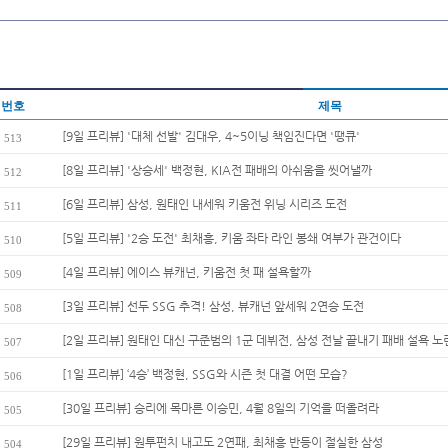
번호
제목
[9일 프리뷰] '대체 선발' 김대우, 4~5이닝 책임진다면 '땡큐'
513
[8일 프리뷰] '상승세' 백정현, KIA전 패배의 아쉬움을 씻어낼까
512
[6일 프리뷰] 삼성, 원태인 내세워 키움전 위닝 시리즈 도전
511
[5일 프리뷰] '2승 도전' 최채흥, 키움 좌타 라인 봉쇄 여부가 관건이다
510
[4일 프리뷰] 에이스 뷰캐넌, 키움전 첫 패 설욕할까
509
[3일 프리뷰] 선두 SSG 추격! 삼성, 뷰캐넌 앞세워 2연승 도전
508
[2일 프리뷰] 원태인 대신 구준범의 1군 데뷔전, 삼성 전날 끝내기 패배 설욕 노
507
[1일 프리뷰] ‘4승’ 백정현, SSG와 시즌 첫 대결 어떤 모습?
506
[30일 프리뷰] 승리에 목마른 이승민, 4월 8일의 기억을 떠올려라
505
[29일 프리뷰] 원투펀치 내고도 2연패, 최채흥 반등이 절실한 삼성
504