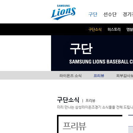
본문내용 바로가기
메인메뉴 바로가기
구단
선수단
경기
구단소식
히스토리
엠블
구단
라이온즈 소식
프리뷰
외부감사
구단소식
|
프리뷰
미리 만나는 삼성라이온즈경기 소식들을 전해 드립니
프리뷰