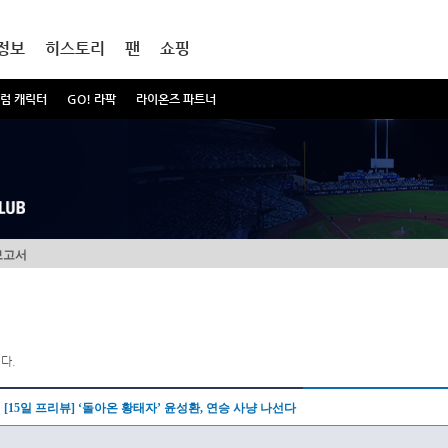
정보
히스토리
팬
쇼핑
럼 캐릭터
GO! 라팍
라이온즈 파트너
보고서
다.
[15일 프리뷰] ‘돌아온 황태자’ 윤성환, 연승 사냥 나선다