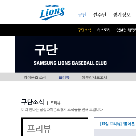
본문내용 바로가기
메인메뉴 바로가기
구단
선수단
경기정보
구단소식
히스토리
엠블럼 캐릭
구단
라이온즈 소식
프리뷰
외부감사보고서
구단소식
|
프리뷰
미리 만나는 삼성라이온즈경기 소식들을 전해 드립니다.
[15일 프리뷰] ‘돌아
프리뷰