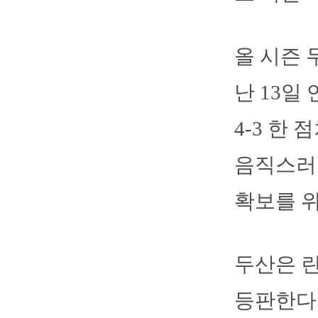
올 시즌 
난 13일
4-3 한
음직스러
확보를 위
두산은 
등판한다.