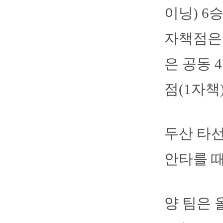
이닝) 6
자책점은 
은 공동 
점(1자책
두산 타선
안타를 때
양 팀은 