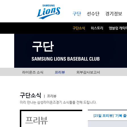
본문내용 바로가기
메인메뉴 바로가기
구단
선수단
경기정보
구단소식
히스토리
엠블럼 캐릭
구단
라이온즈 소식
프리뷰
외부감사보고서
구단소식
|
프리뷰
미리 만나는 삼성라이온즈경기 소식들을 전해 드립니다.
[21일 프리뷰] '기복
프리뷰