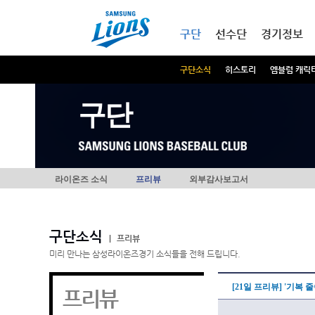
본문내용 바로가기
메인메뉴 바로가기
구단
선수단
경기정보
구단소식
히스토리
엠블럼 캐릭
구단
라이온즈 소식
프리뷰
외부감사보고서
구단소식
|
프리뷰
미리 만나는 삼성라이온즈경기 소식들을 전해 드립니다.
[21일 프리뷰] '기복
프리뷰