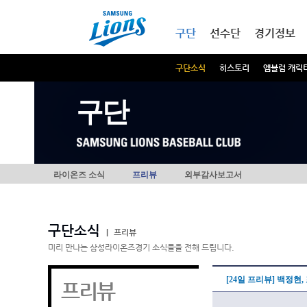
본문내용 바로가기
메인메뉴 바로가기
구단
선수단
경기정보
구단소식
히스토리
엠블럼 캐릭
구단
라이온즈 소식
프리뷰
외부감사보고서
구단소식
|
프리뷰
미리 만나는 삼성라이온즈경기 소식들을 전해 드립니다.
[24일 프리뷰] 백정현
프리뷰