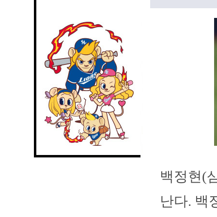
백정현(삼
난다. 백