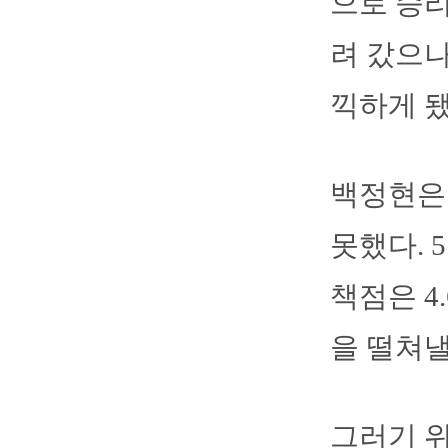
으로 승리
려 갔으나
끽하게 됐
백정현은 
못했다. 
책점은 4
을 떨쳐낼
그러기 위