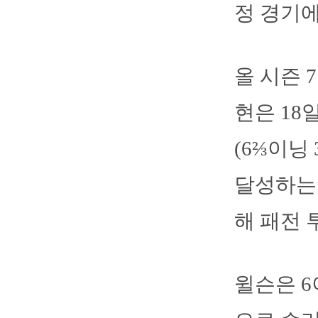
정 경기에
올 시즌 
현은 18
(6⅔이닝
달성하는 
해 패전 
윌슨은 6