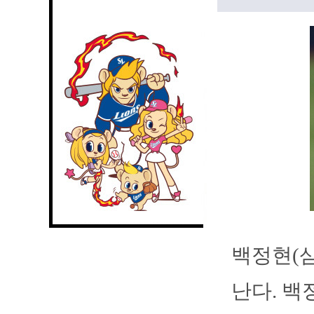
백정현(삼
난다. 백