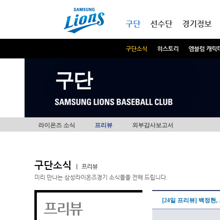
본문내용 바로가기
메인메뉴 바로가기
구단
선수단
경기정보
구단소식
히스토리
엠블럼 캐릭
구단
라이온즈 소식
프리뷰
외부감사보고서
구단소식
|
프리뷰
미리 만나는 삼성라이온즈경기 소식들을 전해 드립니다.
[24일 프리뷰] 백정현
프리뷰