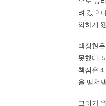
으로 승리
려 갔으나
끽하게 됐
백정현은 
못했다. 
책점은 4
을 떨쳐낼
그러기 위