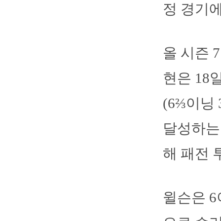
정 경기에
올 시즌 
현은 18
(6⅔이닝
달성하는 
해 패전 
윌슨은 6