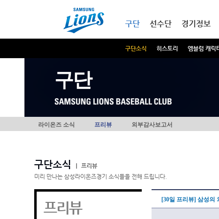
본문내용 바로가기
메인메뉴 바로가기
구단
선수단
경기정보
구단소식
히스토리
엠블럼 캐릭
구단
라이온즈 소식
프리뷰
외부감사보고서
구단소식
|
프리뷰
미리 만나는 삼성라이온즈경기 소식들을 전해 드립니다.
[30일 프리뷰] 삼성의
프리뷰