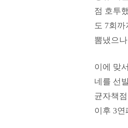
점 호투했
도 7회까
뽐냈으나
이에 맞
네를 선발
균자책점 
이후 3연