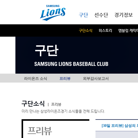
본문내용 바로가기
메인메뉴 바로가기
구단
선수단
경기정보
구단소식
히스토리
엠블럼 캐릭
구단
라이온즈 소식
프리뷰
외부감사보고서
구단소식
|
프리뷰
미리 만나는 삼성라이온즈경기 소식들을 전해 드립니다.
[30일 프리뷰] 삼성의
프리뷰