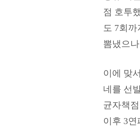
점 호투했
도 7회까
뽐냈으나
이에 맞
네를 선발
균자책점 
이후 3연