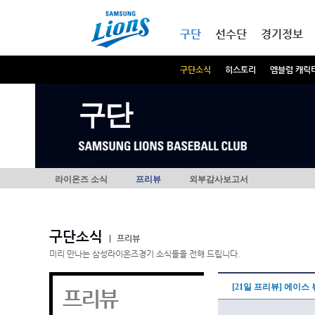
본문내용 바로가기
메인메뉴 바로가기
구단
선수단
경기정보
구단소식
히스토리
엠블럼 캐릭
구단
라이온즈 소식
프리뷰
외부감사보고서
구단소식
|
프리뷰
미리 만나는 삼성라이온즈경기 소식들을 전해 드립니다.
[21일 프리뷰] 에이스
프리뷰