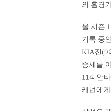
의 홈경기
올 시즌 
기록 중인
KIA전(
승세를 이
11피안타
캐넌에게