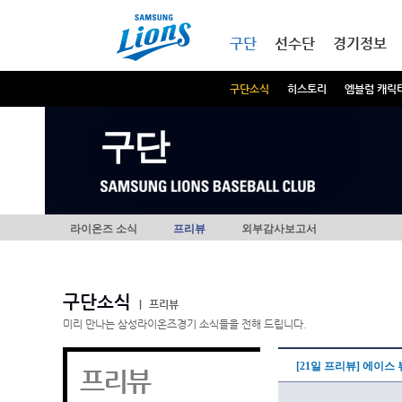
본문내용 바로가기
메인메뉴 바로가기
구단
선수단
경기정보
구단소식
히스토리
엠블럼 캐릭
구단
라이온즈 소식
프리뷰
외부감사보고서
구단소식
|
프리뷰
미리 만나는 삼성라이온즈경기 소식들을 전해 드립니다.
[21일 프리뷰] 에이스
프리뷰