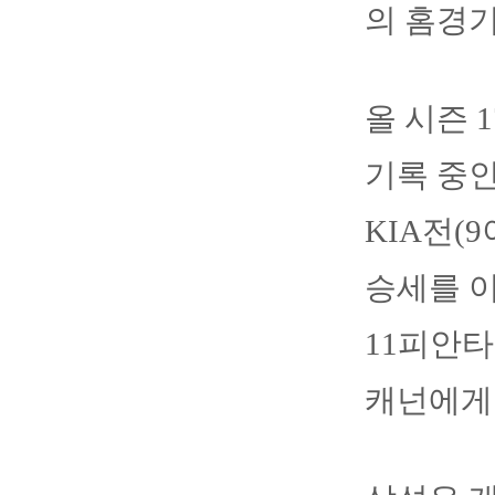
의 홈경기
올 시즌 
기록 중인
KIA전(
승세를 이
11피안타
캐넌에게