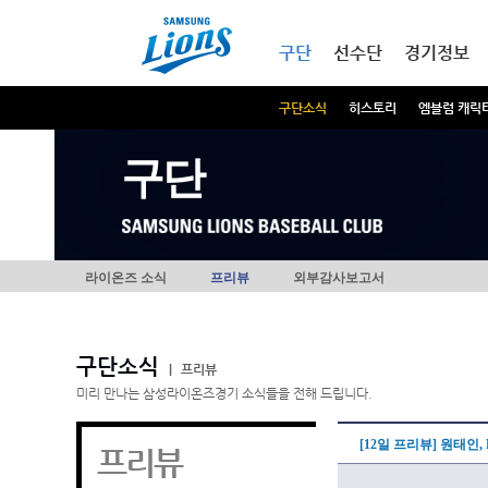
본문내용 바로가기
메인메뉴 바로가기
구단
선수단
경기정보
구단소식
히스토리
엠블럼 캐릭
구단
라이온즈 소식
프리뷰
외부감사보고서
구단소식
|
프리뷰
미리 만나는 삼성라이온즈경기 소식들을 전해 드립니다.
[12일 프리뷰] 원태인
프리뷰