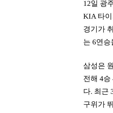
12일 
KIA 타
경기가 취
는 6연승
삼성은 원
전해 4승
다. 최근
구위가 