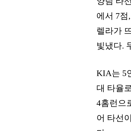
양팀 타선
에서 7점
렐라가 
빛냈다. 
KIA는 
대 타율로
4홈런으로
어 타선이