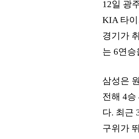
12일 
KIA 타
경기가 취
는 6연승
삼성은 원
전해 4승
다. 최근
구위가 