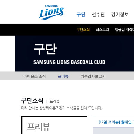
본문내용 바로가기
메인메뉴 바로가기
구단
선수단
경기정보
구단소식
히스토리
엠블럼 캐릭
구단
라이온즈 소식
프리뷰
외부감사보고서
구단소식
|
프리뷰
미리 만나는 삼성라이온즈경기 소식들을 전해 드립니다.
[12일 프리뷰] 원태인
프리뷰