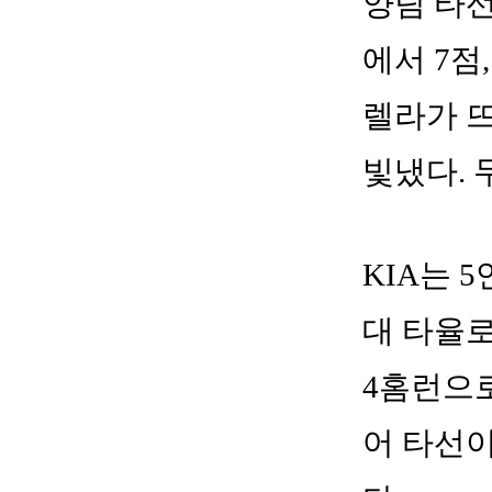
양팀 타선
에서 7점
렐라가 
빛냈다. 
KIA는 
대 타율로
4홈런으로
어 타선이