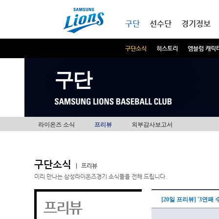
본문내용 바로가기
메인메뉴 바로가기
구단
선수단
경기정보
구단소식
히스토리
엠블럼 캐릭
구단
라이온즈 소식
프리뷰
외부감사보고서
구단소식
|
프리뷰
미리 만나는 삼성라이온즈경기 소식들을 전해 드립니다.
[20일 프리뷰] '3연패
프리뷰