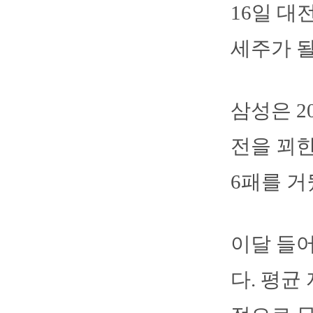
16일 대
세주가 될
삼성은 2
전을 꾀한
6패를 거뒀
이달 들어
다. 평균 