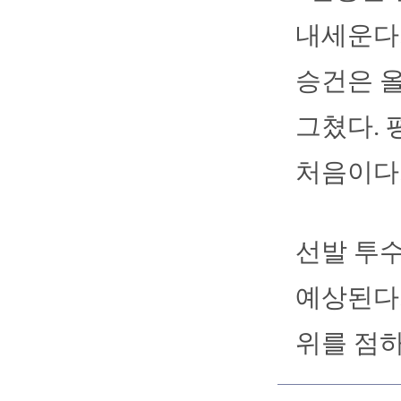
내세운다.
승건은 올
그쳤다. 
처음이다
선발 투
예상된다.
위를 점하