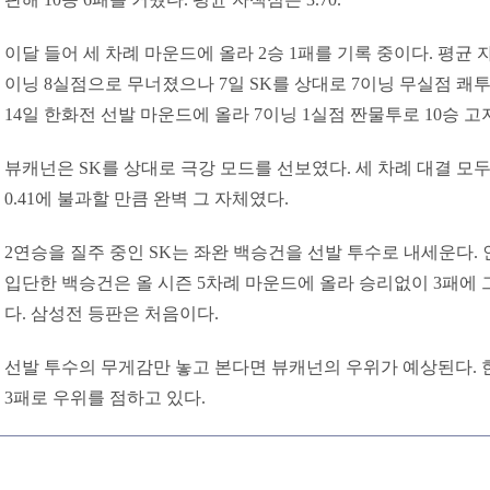
이달 들어 세 차례 마운드에 올라 2승 1패를 기록 중이다. 평균 자책
이닝 8실점으로 무너졌으나 7일 SK를 상대로 7이닝 무실점 쾌
14일 한화전 선발 마운드에 올라 7이닝 1실점 짠물투로 10승 고
뷰캐넌은 SK를 상대로 극강 모드를 선보였다. 세 차례 대결 모
0.41에 불과할 만큼 완벽 그 자체였다.
2연승을 질주 중인 SK는 좌완 백승건을 선발 투수로 내세운다. 
입단한 백승건은 올 시즌 5차례 마운드에 올라 승리없이 3패에 그
다. 삼성전 등판은 처음이다.
선발 투수의 무게감만 놓고 본다면 뷰캐넌의 우위가 예상된다. 한
3패로 우위를 점하고 있다.