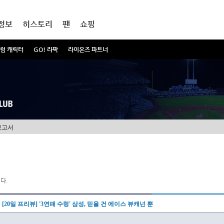
정보
히스토리
팬
쇼핑
럼 캐릭터
GO! 라팍
라이온즈 파트너
보고서
다.
[20일 프리뷰] '3연패 수렁' 삼성, 믿을 건 에이스 뷰캐넌 뿐