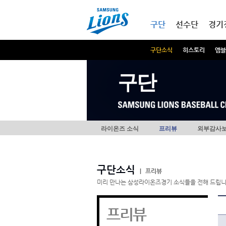
본문내용 바로가기
메인메뉴 바로가기
구단
선수단
경기
구단소식
히스토리
엠블
구단
라이온즈 소식
프리뷰
외부감사
구단소식
|
프리뷰
미리 만나는 삼성라이온즈경기 소식들을 전해 드립니
프리뷰