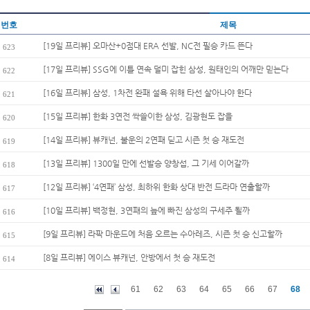
번호
제목
[19일 프리뷰] 오마산+0점대 ERA 선발, NC전 필승 카드 뜬다
623
[17일 프리뷰] SSG에 이틀 연속 덜미 잡힌 삼성, 원태인의 어깨만 믿는다
622
[16일 프리뷰] 삼성, 1차전 완패 설욕 위해 타선 살아나야 한다
621
[15일 프리뷰] 한화 3연전 싹쓸이한 삼성, 김광현도 잡을
620
[14일 프리뷰] 뷰캐넌, 불운의 2연패 딛고 시즌 첫 승 재도전
619
[13일 프리뷰] 1300일 만에 선발승 양창섭, 그 기세 이어갈까
618
[12일 프리뷰] ‘4연패’ 삼성, 최하위 한화 상대 반전 드라마 연출할까
617
[10일 프리뷰] 백정현, 3연패의 늪에 빠진 삼성의 구세주 될까
616
[9일 프리뷰] 라팍 마운드에 처음 오르는 수아레즈, 시즌 첫 승 신고할까
615
[8일 프리뷰] 에이스 뷰캐넌, 안방에서 첫 승 재도전
614
61
62
63
64
65
66
67
68