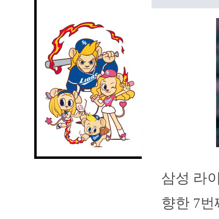
삼성 라
향한 7번