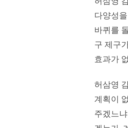
허삼영 감
다양성을 
바퀴를 돌
구 제구
효과가 없
허삼영 
계획이 없
주겠느냐.