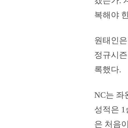
겠는가. 
복해야 한
원태인은 
정규시즌
록했다.
NC는 좌
성적은 1승
은 처음이