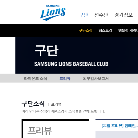
본문내용 바로가기
메인메뉴 바로가기
구단
선수단
경기정보
구단소식
히스토리
엠블럼 캐릭
구단
라이온즈 소식
프리뷰
외부감사보고서
구단소식
|
프리뷰
미리 만나는 삼성라이온즈경기 소식들을 전해 드립니다.
[22일 프리뷰] 원태인
프리뷰