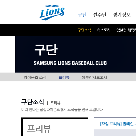
본문내용 바로가기
메인메뉴 바로가기
구단
선수단
경기정보
구단소식
히스토리
엠블럼 캐릭
구단
라이온즈 소식
프리뷰
외부감사보고서
구단소식
|
프리뷰
미리 만나는 삼성라이온즈경기 소식들을 전해 드립니다.
[22일 프리뷰] 원태인
프리뷰