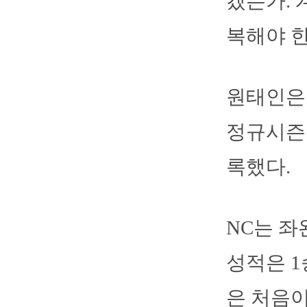
겠는가. 
복해야 한
원태인은 
정규시즌
록했다.
NC는 좌
성적은 1승
은 처음이