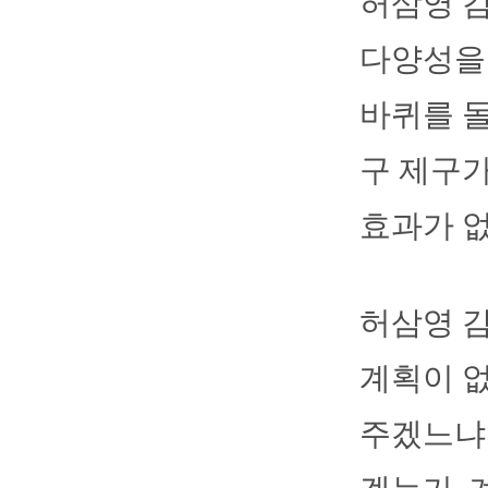
허삼영 감
다양성을 
바퀴를 돌
구 제구
효과가 없
허삼영 
계획이 없
주겠느냐.