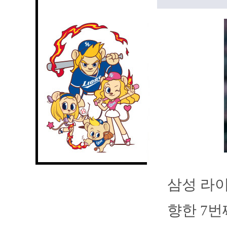
삼성 라
향한 7번