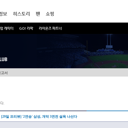
정보
히스토리
팬
쇼핑
럼 캐릭터
GO! 라팍
라이온즈 파트너
보고서
다.
[29일 프리뷰] '2연승' 삼성, 개막 3연전 설욕 나선다