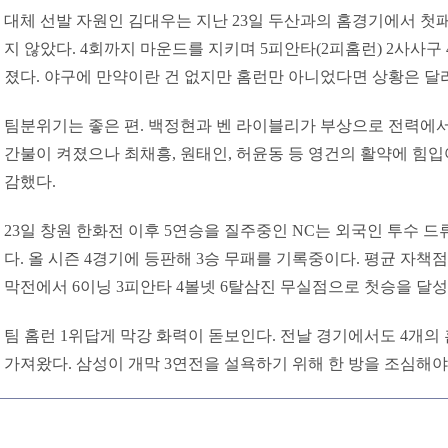
대체 선발 자원인 김대우는 지난 23일 두산과의 홈경기에서 첫
지 않았다. 4회까지 마운드를 지키며 5피안타(2피홈런) 2사사구
졌다. 야구에 만약이란 건 없지만 홈런만 아니었다면 상황은 달
팀분위기는 좋은 편. 백정현과 벤 라이블리가 부상으로 전력에서
간불이 켜졌으나 최채흥, 원태인, 허윤동 등 영건의 활약에 힘입
감했다.
23일 창원 한화전 이후 5연승을 질주중인 NC는 외국인 투수 
다. 올 시즌 4경기에 등판해 3승 무패를 기록중이다. 평균 자책점은
막전에서 6이닝 3피안타 4볼넷 6탈삼진 무실점으로 첫승을 달성
팀 홈런 1위답게 막강 화력이 돋보인다. 전날 경기에서도 4개의 
가져왔다. 삼성이 개막 3연전을 설욕하기 위해 한 방을 조심해야