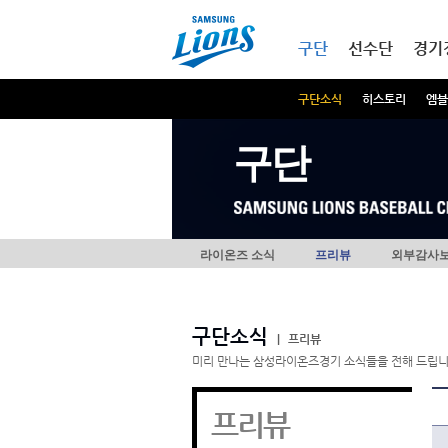
본문내용 바로가기
메인메뉴 바로가기
구단
선수단
경기
구단소식
히스토리
엠블
구단
라이온즈 소식
프리뷰
외부감사
구단소식
|
프리뷰
미리 만나는 삼성라이온즈경기 소식들을 전해 드립니
프리뷰