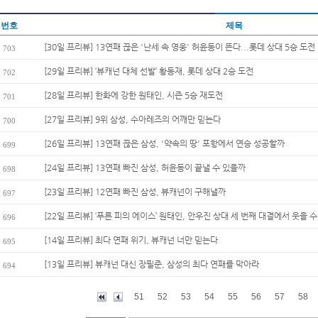
번호
제목
[30일 프리뷰] 13연패 끊은 '난세 속 영웅' 허윤동이 뜬다...롯데 상대 5승 도전
703
[29일 프리뷰] ‘뷰캐넌 대체 선발’ 황동재, 롯데 상대 2승 도전
702
[28일 프리뷰] 한화에 강한 원태인, 시즌 5승 재도전
701
[27일 프리뷰] 9위 삼성, 수아레즈의 어깨만 믿는다
700
[26일 프리뷰] 13연패 끊은 삼성, '약속의 땅' 포항에서 연승 성공할까
699
[24일 프리뷰] 13연패 빠진 삼성, 허윤동이 끝낼 수 있을까
698
[23일 프리뷰] 12연패 빠진 삼성, 뷰캐넌이 구해낼까
697
[22일 프리뷰] ‘푸른 피의 에이스’ 원태인, 안우진 상대 세 번째 대결에서 웃을 수 
696
[14일 프리뷰] 최다 연패 위기, 뷰캐넌 너만 믿는다
695
[13일 프리뷰] 뷰캐넌 대신 장필준, 삼성의 최다 연패를 막아라
694
51
52
53
54
55
56
57
58