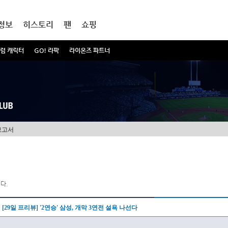
정보
히스토리
팬
쇼핑
럼 캐릭터
GO! 라팍
라이온즈 파트너
보고서
다.
[29일 프리뷰] '2연승' 삼성, 개막 3연전 설욕 나선다