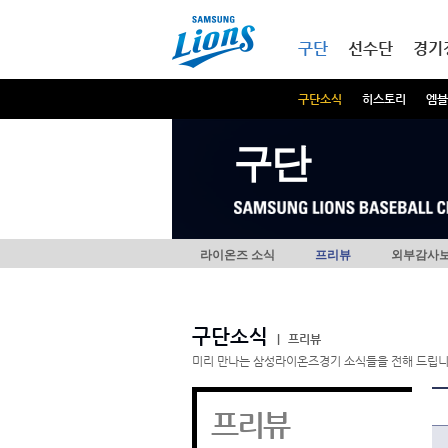
본문내용 바로가기
메인메뉴 바로가기
구단
선수단
경기
구단소식
히스토리
엠블
구단
라이온즈 소식
프리뷰
외부감사
구단소식
|
프리뷰
미리 만나는 삼성라이온즈경기 소식들을 전해 드립니
프리뷰