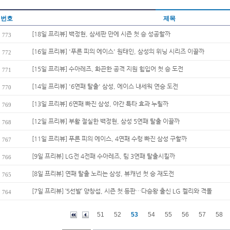
번호
제목
[18일 프리뷰] 백정현, 삼세판 만에 시즌 첫 승 성공할까
773
[16일 프리뷰] '푸른 피의 에이스' 원태인, 삼성의 위닝 시리즈 이끌까
772
[15일 프리뷰] 수아레즈, 화끈한 공격 지원 힘입어 첫 승 도전
771
[14일 프리뷰] '6연패 탈출' 삼성, 에이스 내세워 연승 도전
770
[13일 프리뷰] 6연패 빠진 삼성, 야간 특타 효과 누릴까
769
[12일 프리뷰] 부활 절실한 백정현, 삼성 5연패 탈출 이끌까
768
[11일 프리뷰] 푸른 피의 에이스, 4연패 수렁 빠진 삼성 구할까
767
[9일 프리뷰] LG전 4전패 수아레즈, 팀 3연패 탈출시킬까
766
[8일 프리뷰] 연패 탈출 노리는 삼성, 뷰캐넌 첫 승 재도전
765
[7일 프리뷰] ‘5선발’ 양창섭, 시즌 첫 등판…다승왕 출신 LG 켈리와 격돌
764
51
52
53
54
55
56
57
58