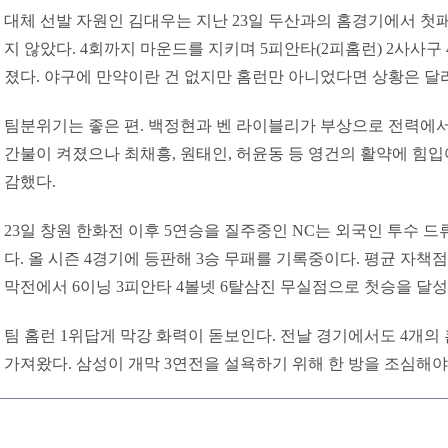
대체 선발 자원인 김대우는 지난 23일 두산과의 홈경기에서 첫
지 않았다. 4회까지 마운드를 지키며 5피안타(2피홈런) 2사사구
졌다. 야구에 만약이란 건 없지만 홈런만 아니었다면 상황은 달
팀분위기는 좋은 편. 백정현과 벤 라이블리가 부상으로 전력에서
간불이 켜졌으나 최채흥, 원태인, 허윤동 등 영건의 활약에 힘입
감했다.
23일 창원 한화전 이후 5연승을 질주중인 NC는 외국인 투수 
다. 올 시즌 4경기에 등판해 3승 무패를 기록중이다. 평균 자책점은
막전에서 6이닝 3피안타 4볼넷 6탈삼진 무실점으로 첫승을 달성
팀 홈런 1위답게 막강 화력이 돋보인다. 전날 경기에서도 4개의 
가져왔다. 삼성이 개막 3연전을 설욕하기 위해 한 방을 조심해야