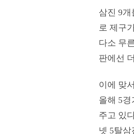
삼진 9개
로 제구가
다소 무른
판에선 더
이에 맞서
올해 5경
주고 있다
넷 5탈삼