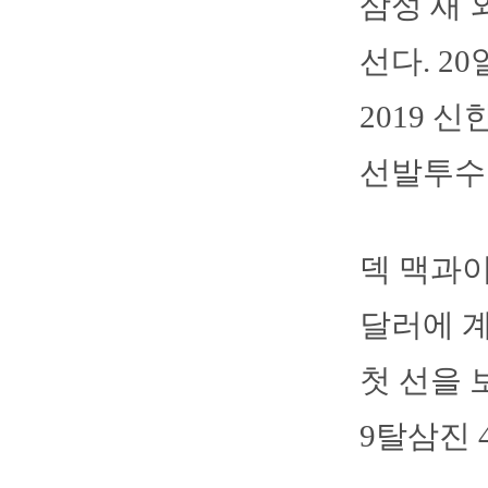
삼성 새 
선다. 
2019 
선발투수
덱 맥과이
달러에 계
첫 선을 
9탈삼진 