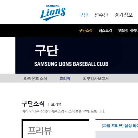
본문내용 바로가기
메인메뉴 바로가기
구단
선수단
경기정보
구단소식
히스토리
엠블럼 캐릭
구단
라이온즈 소식
프리뷰
외부감사보고서
구단소식
|
프리뷰
미리 만나는 삼성라이온즈경기 소식들을 전해 드립니다.
[20일 프리뷰] 삼성 
프리뷰