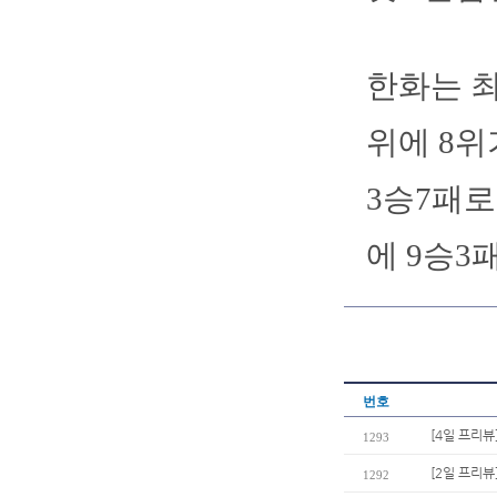
한화는 최
위에 8위
3승7패로
에 9승3
번호
[4일 프리뷰
1293
[2일 프리뷰
1292