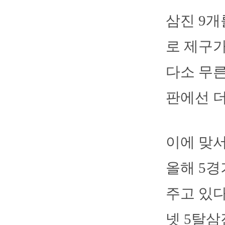
삼진 9개
로 제구가
다소 무른
판에선 더
이에 맞서
올해 5경
주고 있다
넷 5탈삼