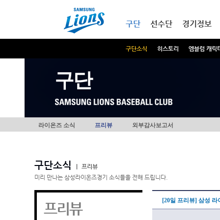
본문내용 바로가기
메인메뉴 바로가기
구단
선수단
경기정보
구단소식
히스토리
엠블럼 캐릭
구단
라이온즈 소식
프리뷰
외부감사보고서
구단소식
|
프리뷰
미리 만나는 삼성라이온즈경기 소식들을 전해 드립니다.
[20일 프리뷰] 삼성 
프리뷰