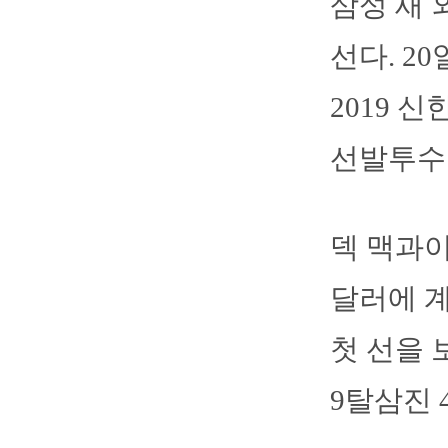
삼성 새 
선다. 
2019 
선발투수
덱 맥과이
달러에 계
첫 선을 
9탈삼진 