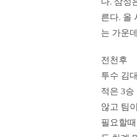
다. 삼성
른다. 올
는 가운데
전천후
투수 김대
적은 3승
않고 팀
필요할때