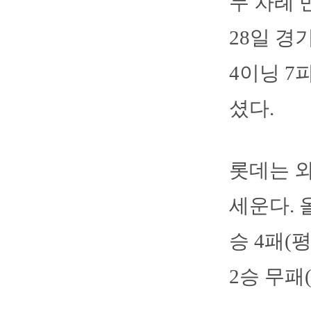
두 차례 
28일 경
4이닝 7
셨다.
롯데는 외
세운다. 
승 4패(
2승 무패