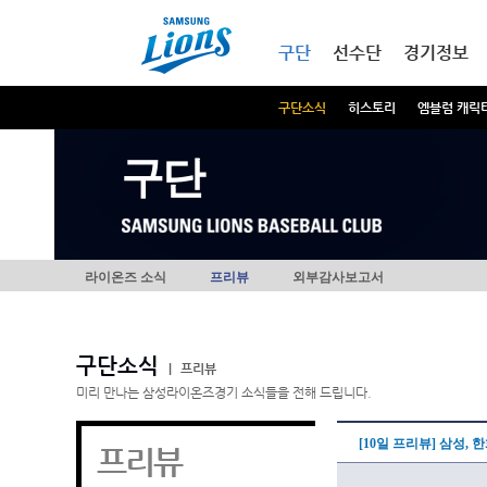
본문내용 바로가기
메인메뉴 바로가기
구단
선수단
경기정보
구단소식
히스토리
엠블럼 캐릭
구단
라이온즈 소식
프리뷰
외부감사보고서
구단소식
|
프리뷰
미리 만나는 삼성라이온즈경기 소식들을 전해 드립니다.
[10일 프리뷰] 삼성,
프리뷰