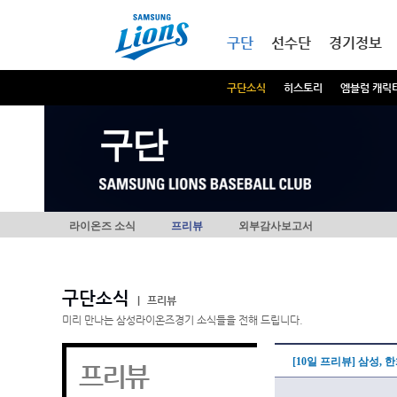
본문내용 바로가기
메인메뉴 바로가기
구단
선수단
경기정보
구단소식
히스토리
엠블럼 캐릭
구단
라이온즈 소식
프리뷰
외부감사보고서
구단소식
|
프리뷰
미리 만나는 삼성라이온즈경기 소식들을 전해 드립니다.
[10일 프리뷰] 삼성,
프리뷰