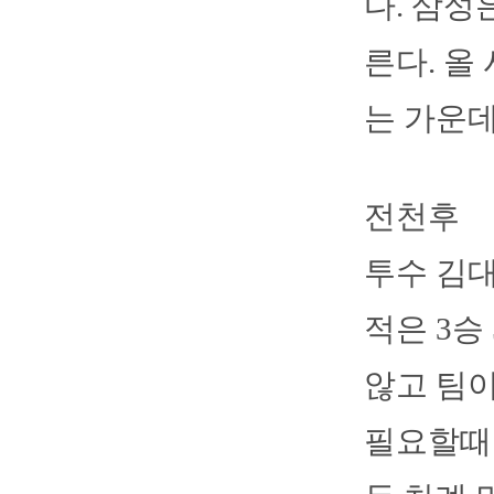
다. 삼성
른다. 올
는 가운데
전천후
투수 김대
적은 3승
않고 팀
필요할때