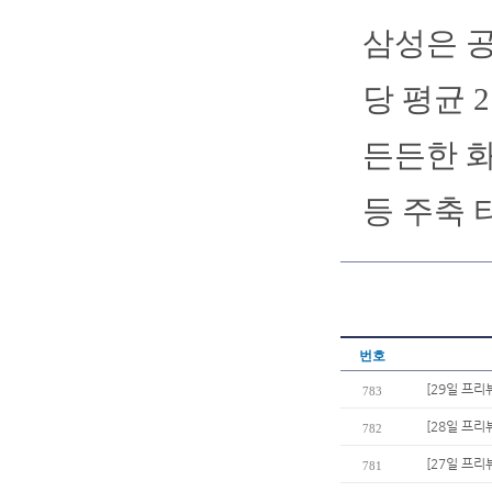
삼성은 공
당 평균 
든든한 화
등 주축 
번호
[29일 프리
783
[28일 프리
782
[27일 프리
781