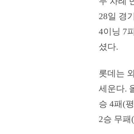
두 차례 
28일 경
4이닝 7
셨다.
롯데는 외
세운다. 
승 4패(
2승 무패