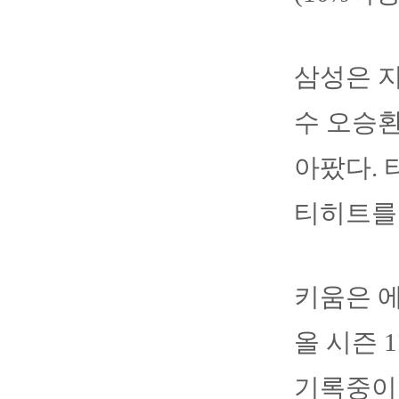
삼성은 지
수 오승환
아팠다. 
티히트를
키움은 
올 시즌 1
기록중이다