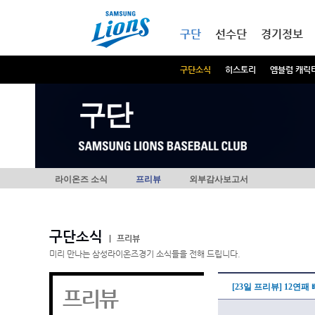
본문내용 바로가기
메인메뉴 바로가기
구단
선수단
경기정보
구단소식
히스토리
엠블럼 캐릭
구단
라이온즈 소식
프리뷰
외부감사보고서
구단소식
|
프리뷰
미리 만나는 삼성라이온즈경기 소식들을 전해 드립니다.
[23일 프리뷰] 12연
프리뷰