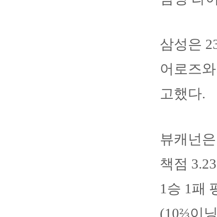
삼성은 2
어로즈와
고했다.
뷰캐넌은 
책점 3.
1승 1패
(10⅔이