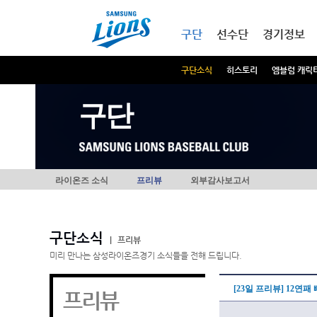
본문내용 바로가기
메인메뉴 바로가기
구단
선수단
경기정보
구단소식
히스토리
엠블럼 캐릭
구단
라이온즈 소식
프리뷰
외부감사보고서
구단소식
|
프리뷰
미리 만나는 삼성라이온즈경기 소식들을 전해 드립니다.
[23일 프리뷰] 12연
프리뷰