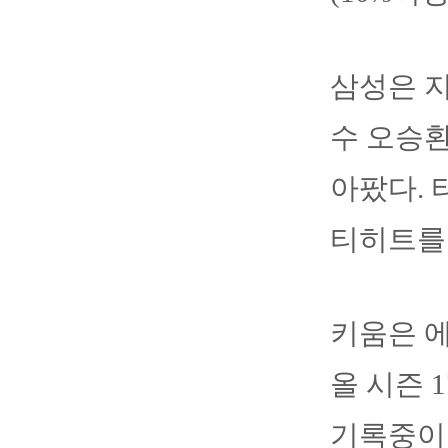
삼성은 지
수 오승환
아팠다. 
티히트를
키움은 
올 시즌 1
기록중이다