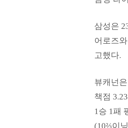
삼성은 2
어로즈와
고했다.
뷰캐넌은 
책점 3.
1승 1패
(10⅔이