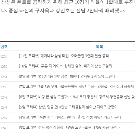
삼성은 폰트를 공략하기 위해 최근 10경기 타율이 1할대로 부
다. 중심 타선의 구자욱과 강민호는 전날 2안타씩 때려냈다.
번호
제목
[11일 프리뷰] 깨어나라 삼성 타선, 오러클린 3연패 탈출 중책
1253
[10일 프리뷰] ‘푸른 피 에이스’ 원태인 출격, 위기의 삼성 구할까
1252
[9일 프리뷰] ‘KT전 4승 1패’ 삼성, 최원태 앞세워 2위 도약 노린다
1251
[7일 프리뷰] 5월 3승 무패→올곧은병원 MVP 수상…양창섭, KIA 상대 상승
1250
[6일 프리뷰] 벼랑 끝 삼성 구할까…19세 루키 장찬희, 광주서 양현종과 선발 
1249
[5일 프리뷰] 삼성, 믿을 건 4연승 오러클린과 살아난 디아즈 방망이
1248
[4일 프리뷰] '푸른 피의 에이스' 원태인 출격, 삼성 위닝시리즈 이끈다
1247
[3일 프리뷰] 선두 맹추격 삼성, 3연승 도전…최원태 3승 사냥 나선다
1246