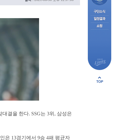
대결을 한다. SSG는 3위, 삼성은
인은 13경기에서 9승 4패 평균자