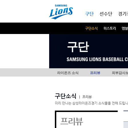
본문내용 바로가기
메인메뉴 바로가기
구단
선수단
경기
구단소식
히스토리
엠블
구단
라이온즈 소식
프리뷰
외부감사
구단소식
|
프리뷰
미리 만나는 삼성라이온즈경기 소식들을 전해 드립니
프리뷰