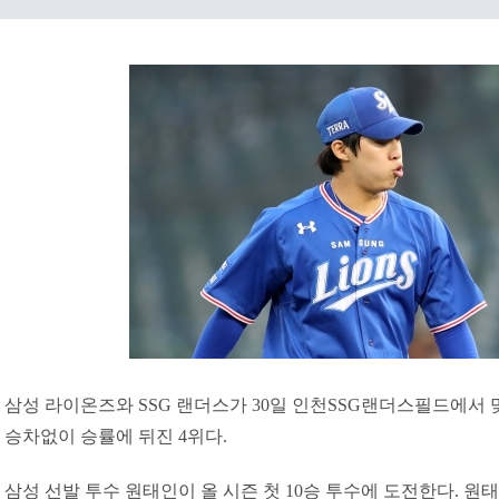
삼성 라이온즈와 SSG 랜더스가 30일 인천SSG랜더스필드에서 맞
승차없이 승률에 뒤진 4위다.
삼성 선발 투수 원태인이 올 시즌 첫 10승 투수에 도전한다. 원태