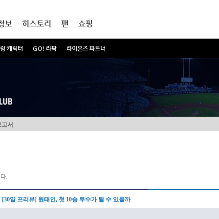
정보
히스토리
팬
쇼핑
럼 캐릭터
GO! 라팍
라이온즈 파트너
보고서
다.
[30일 프리뷰] 원태인, 첫 10승 투수가 될 수 있을까