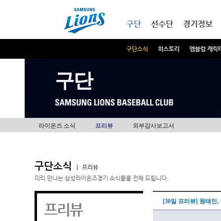
본문내용 바로가기
메인메뉴 바로가기
구단
선수단
경기정보
구단소식
히스토리
엠블럼 캐릭
구단
라이온즈 소식
프리뷰
외부감사보고서
구단소식
|
프리뷰
미리 만나는 삼성라이온즈경기 소식들을 전해 드립니다.
[30일 프리뷰] 원태인,
프리뷰