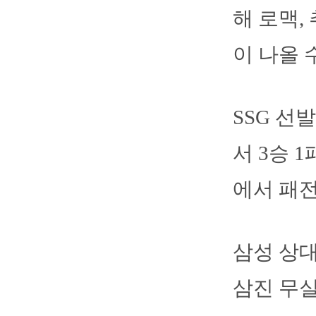
해 로맥,
이 나올 
SSG 선
서 3승 
에서 패전
삼성 상대
삼진 무실