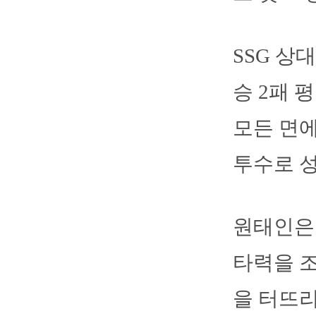
SSG 상
승 2패 
모든 면에
투수로 
원태인은 
타력을 조
을 터뜨리