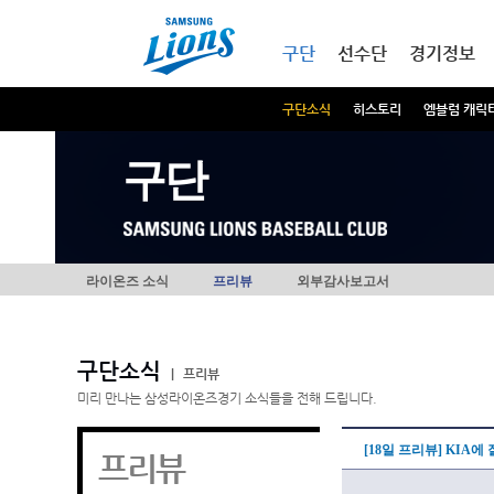
본문내용 바로가기
메인메뉴 바로가기
구단
선수단
경기정보
구단소식
히스토리
엠블럼 캐릭
구단
라이온즈 소식
프리뷰
외부감사보고서
구단소식
|
프리뷰
미리 만나는 삼성라이온즈경기 소식들을 전해 드립니다.
[18일 프리뷰] KIA에
프리뷰