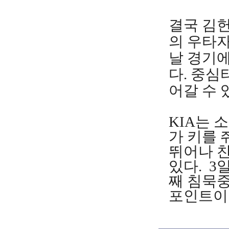
결국 김헌
의 우타자
날 경기
다. 중심
어갈 수 
KIA는
가 키를 
뛰어나 
있다. 3
째 침묵
포인트이