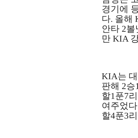
경기에 등
다. 올해
안타 2볼
만 KIA
KIA는 
판해 2승
할1푼7리
여주었다.
할4푼3리