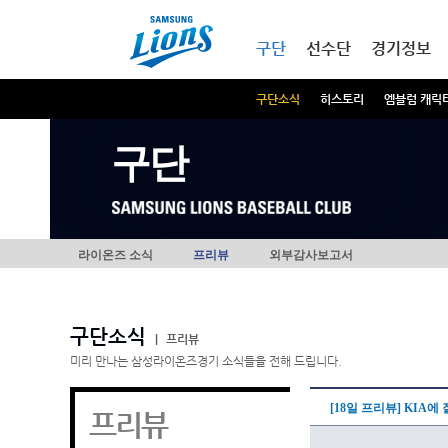
본문내용 바로가기
메인메뉴 바로가기
구단
선수단
경기정보
구단소식
히스토리
엠블럼 캐릭
구단
라이온즈 소식
프리뷰
외부감사보고서
구단소식
|
프리뷰
미리 만나는 삼성라이온즈경기 소식들을 전해 드립니다.
[18일 프리뷰] KIA에
프리뷰