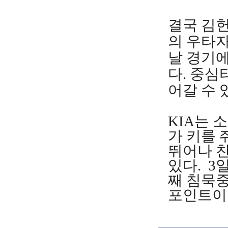
결국 김헌
의 우타자
날 경기
다. 중심
어갈 수 
KIA는
가 키를 
뛰어나 
있다. 3
째 침묵
포인트이