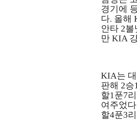
경기에 등
다. 올해
안타 2볼
만 KIA
KIA는 
판해 2승
할1푼7리
여주었다.
할4푼3리