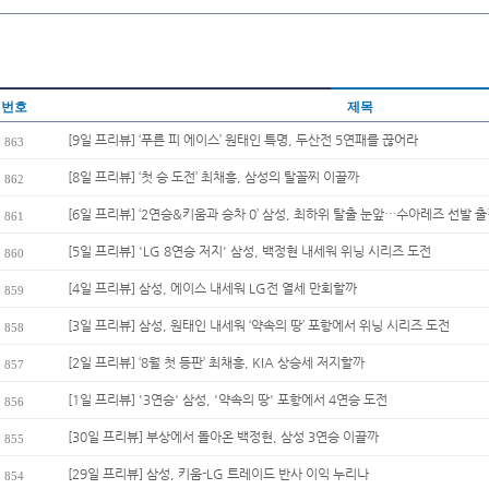
번호
제목
[9일 프리뷰] ‘푸른 피 에이스’ 원태인 특명, 두산전 5연패를 끊어라
863
[8일 프리뷰] ‘첫 승 도전’ 최채흥, 삼성의 탈꼴찌 이끌까
862
[6일 프리뷰] ‘2연승&키움과 승차 0’ 삼성, 최하위 탈출 눈앞…수아레즈 선발 출
861
[5일 프리뷰] 'LG 8연승 저지' 삼성, 백정현 내세워 위닝 시리즈 도전
860
[4일 프리뷰] 삼성, 에이스 내세워 LG전 열세 만회할까
859
[3일 프리뷰] 삼성, 원태인 내세워 ‘약속의 땅’ 포항에서 위닝 시리즈 도전
858
[2일 프리뷰] ‘8월 첫 등판’ 최채흥, KIA 상승세 저지할까
857
[1일 프리뷰] '3연승' 삼성, '약속의 땅' 포항에서 4연승 도전
856
[30일 프리뷰] 부상에서 돌아온 백정현, 삼성 3연승 이끌까
855
[29일 프리뷰] 삼성, 키움-LG 트레이드 반사 이익 누리나
854