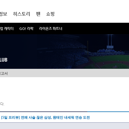
정보
히스토리
팬
쇼핑
럼 캐릭터
GO! 라팍
라이온즈 파트너
보고서
다.
[5일 프리뷰] 연패 사슬 끊은 삼성, 원태인 내세워 연승 도전