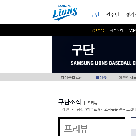
본문내용 바로가기
메인메뉴 바로가기
구단
선수단
경기
구단소식
히스토리
엠블
구단
라이온즈 소식
프리뷰
외부감사
구단소식
|
프리뷰
미리 만나는 삼성라이온즈경기 소식들을 전해 드립니
프리뷰