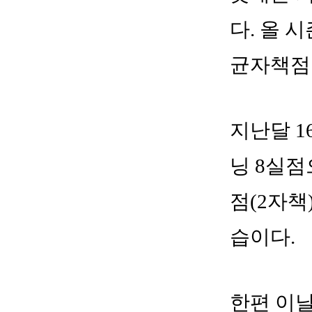
다. 올 
균자책점은
지난달 1
닝 8실점
점(2자책
습이다.
한편 이날