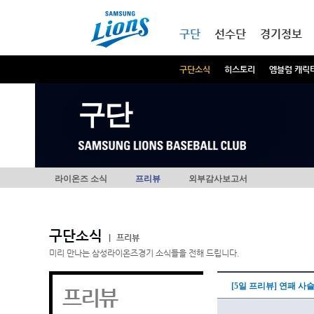
본문내용 바로가기
메인메뉴 바로가기
구단
선수단
경기정보
구단소식
히스토리
엠블럼 캐릭
구단
라이온즈 소식
프리뷰
외부감사보고서
구단소식
|
프리뷰
미리 만나는 삼성라이온즈경기 소식들을 전해 드립니다.
[5일 프리뷰] 연패 사
프리뷰