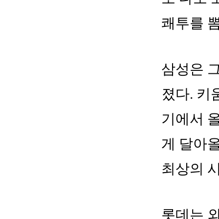
쾌투를 뽐
삼성은 그
졌다. 키
기에서 올
게 달아올
최상의 
롯데는 외