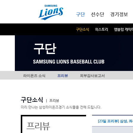
본문내용 바로가기
메인메뉴 바로가기
구단
선수단
경기정보
구단소식
히스토리
엠블럼 캐릭
구단
라이온즈 소식
프리뷰
외부감사보고서
구단소식
|
프리뷰
미리 만나는 삼성라이온즈경기 소식들을 전해 드립니다.
[23일 프리뷰] 삼성,
프리뷰