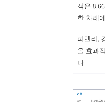
점은 8.
한 차례에
피렐라, 
을 효과
다.
번호
[14일 프리
893