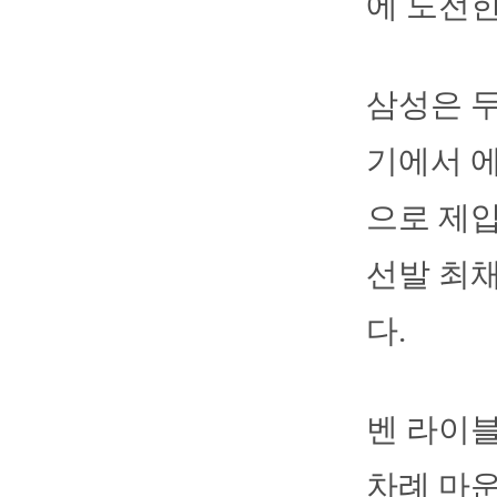
에 도전한
삼성은 두
기에서 에
으로 제압
선발 최채
다.
벤 라이블
차례 마운