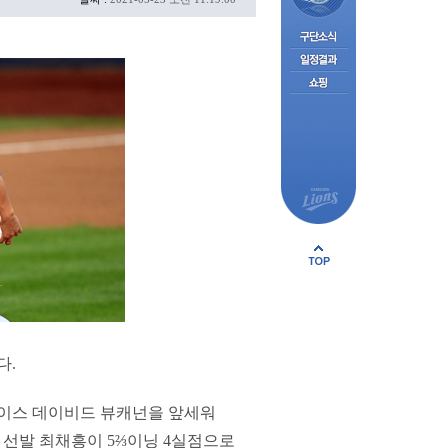
다.
 에이스 데이비드 뷰캐넌을 앞세워
다. 선발 최채흥이 5⅔이닝 4실점으로