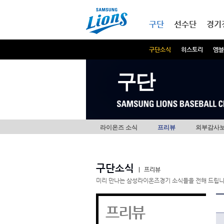
본문내용 바로가기
메인메뉴 바로가기
구단
선수단
경기
구단소식
히스토리
엠블
구단
라이온즈 소식
프리뷰
외부감사
구단소식
|
프리뷰
미리 만나는 삼성라이온즈경기 소식들을 전해 드립니
프리뷰