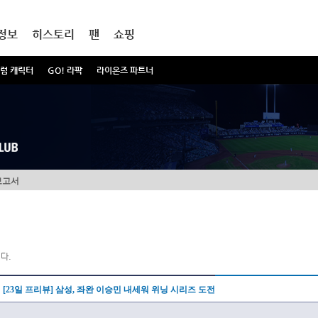
정보
히스토리
팬
쇼핑
럼 캐릭터
GO! 라팍
라이온즈 파트너
보고서
다.
[23일 프리뷰] 삼성, 좌완 이승민 내세워 위닝 시리즈 도전