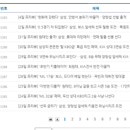
번호
제목
[4일 프리뷰] '한화에 강했다' 삼성, 안방서 분위기 바꿀까…양창섭 선발 출격
1293
[2일 프리뷰] '0.5경기 차 뒤집혔다' 삼성, 보스 앞세워 선두 탈환 도전…폭염도 
1292
[31일 프리뷰] 원태인 출격! 삼성, 롯데와 리턴매치…연패 탈출 선봉 선다
1291
[30일 프리뷰] 삼성의 든든한 ‘탈 KBO급' 특급 외인 페덱, KIA 상대 3연승 도전
1290
[29일 프리뷰] '8연속 위닝시리즈 보인다'…삼성, 8승 무패 양창섭 앞세워 KIA 
1289
[28일 프리뷰] '후반기 키플레이어' 최원태, KIA전서 반전 이끌까
1288
[26일 프리뷰] 'ML 17승' 보스, 드디어 베일 벗는다…곽빈과 데뷔전 맞대결
1287
[25일 프리뷰] '이번엔 다를까' 원태인, 6이닝 갈증 씻고 시즌 5승 도전…17안타
1286
[24일 프리뷰] ‘ML 32승’ 페덱, 두산 상대 KBO리그 2승 사냥 나선다
1285
[23일 프리뷰] '선두 굳히기' 삼성, 양창섭 앞세워 키움전 위닝시리즈 도전
1284
1
2
3
4
5
6
7
8
9