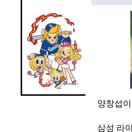
양창섭이 
삼성 라