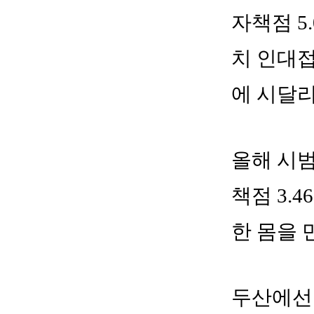
자책점 5
치 인대접
에 시달
올해 시범
책점 3.
한 몸을 
두산에선 