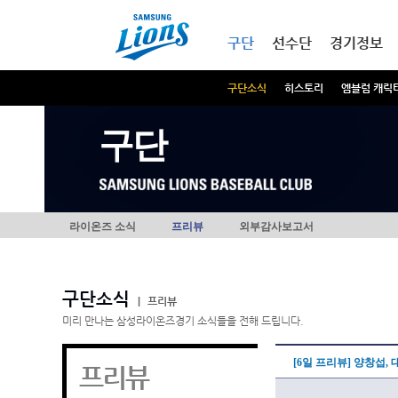
본문내용 바로가기
메인메뉴 바로가기
구단
선수단
경기정보
구단소식
히스토리
엠블럼 캐릭
구단
라이온즈 소식
프리뷰
외부감사보고서
구단소식
|
프리뷰
미리 만나는 삼성라이온즈경기 소식들을 전해 드립니다.
[6일 프리뷰] 양창섭
프리뷰