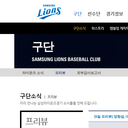
본문내용 바로가기
메인메뉴 바로가기
구단
선수단
경기정보
구단소식
히스토리
엠블럼 캐릭
구단
라이온즈 소식
프리뷰
외부감사보고서
구단소식
|
프리뷰
미리 만나는 삼성라이온즈경기 소식들을 전해 드립니다.
[6일 프리뷰] 양창섭
프리뷰