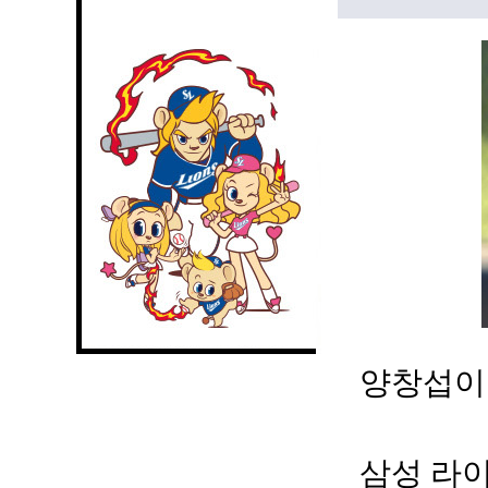
양창섭이 
삼성 라