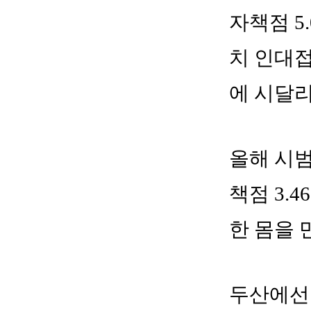
자책점 5
치 인대접
에 시달
올해 시범
책점 3.
한 몸을 
두산에선 