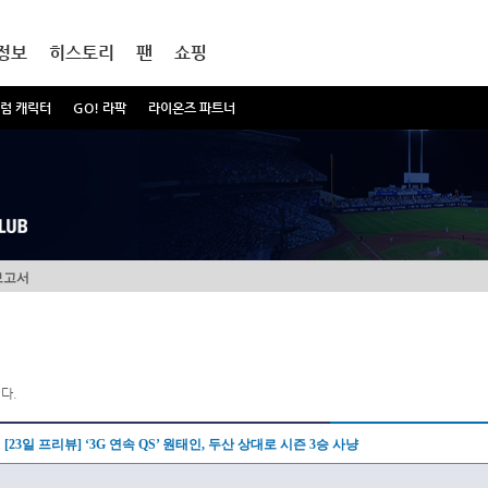
정보
히스토리
팬
쇼핑
럼 캐릭터
GO! 라팍
라이온즈 파트너
보고서
다.
[23일 프리뷰] ‘3G 연속 QS’ 원태인, 두산 상대로 시즌 3승 사냥