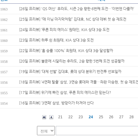
[26일 프리뷰] 'QS 머신' 후라도, 시즌 2승 향한 6번째 도전…’이번엔 다를까’
1063
[25일 프리뷰] “매 이닝 마지막처럼” 김대호, NC 상대 데뷔 첫 승 재도전
1062
[24일 프리뷰] ‘푸른 피의 에이스’ 원태인, KIA 상대 3승 도전
1061
[23일 프리뷰] 하루 쉰 최원태, KIA 상대 3승 도전
1060
[22일 프리뷰] ‘홈 승률 100%’ 최원태, KIA 상대 3승 달성할까
1059
[20일 프리뷰] 불운에 시달리는 후라도, 2승 향한 5번째 도전 성공할까
1058
[19일 프리뷰] ‘대체 선발’ 김대호, 롯데 상대 분위기 반전투 선보일까
1057
[18일 프리뷰] ‘4연패 탈출’ 삼성, 3연승 롯데와 격돌…좌완 이승현, 첫 승 재도
1056
[17일 프리뷰] 위기에 빠진 삼성, 푸른 피의 에이스만 믿는다?
1055
[16일 프리뷰] ‘3연패’ 삼성, 방망이가 터져야 산다
1054
21
22
23
24
25
26
27
28