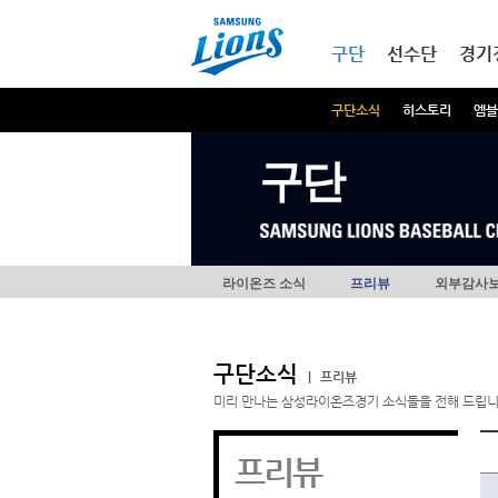
본문내용 바로가기
메인메뉴 바로가기
구단
선수단
경기
구단소식
히스토리
엠블
구단
라이온즈 소식
프리뷰
외부감사
구단소식
|
프리뷰
미리 만나는 삼성라이온즈경기 소식들을 전해 드립니
프리뷰