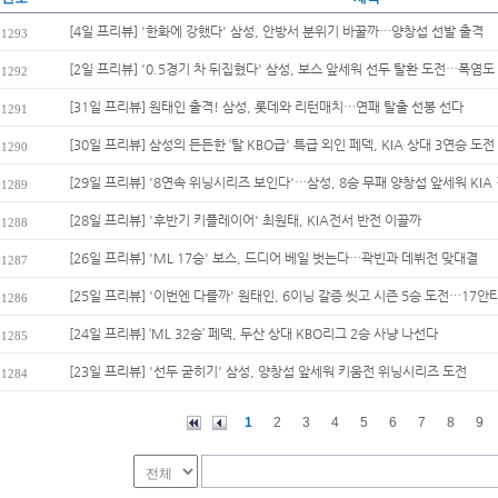
[4일 프리뷰] '한화에 강했다' 삼성, 안방서 분위기 바꿀까…양창섭 선발 출격
1293
[2일 프리뷰] '0.5경기 차 뒤집혔다' 삼성, 보스 앞세워 선두 탈환 도전…폭염도 
1292
[31일 프리뷰] 원태인 출격! 삼성, 롯데와 리턴매치…연패 탈출 선봉 선다
1291
[30일 프리뷰] 삼성의 든든한 ‘탈 KBO급' 특급 외인 페덱, KIA 상대 3연승 도전
1290
[29일 프리뷰] '8연속 위닝시리즈 보인다'…삼성, 8승 무패 양창섭 앞세워 KIA 
1289
[28일 프리뷰] '후반기 키플레이어' 최원태, KIA전서 반전 이끌까
1288
[26일 프리뷰] 'ML 17승' 보스, 드디어 베일 벗는다…곽빈과 데뷔전 맞대결
1287
[25일 프리뷰] '이번엔 다를까' 원태인, 6이닝 갈증 씻고 시즌 5승 도전…17안타
1286
[24일 프리뷰] ‘ML 32승’ 페덱, 두산 상대 KBO리그 2승 사냥 나선다
1285
[23일 프리뷰] '선두 굳히기' 삼성, 양창섭 앞세워 키움전 위닝시리즈 도전
1284
1
2
3
4
5
6
7
8
9