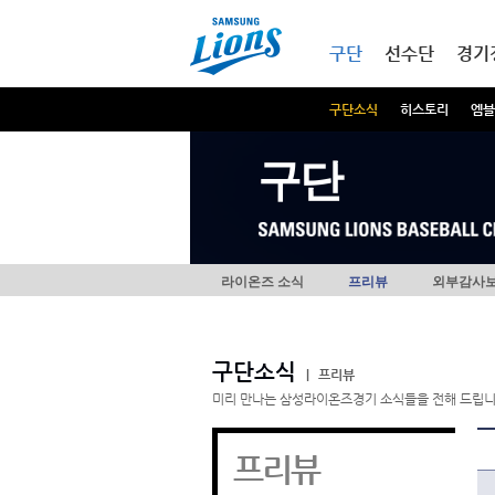
본문내용 바로가기
메인메뉴 바로가기
구단
선수단
경기
구단소식
히스토리
엠블
구단
라이온즈 소식
프리뷰
외부감사
구단소식
|
프리뷰
미리 만나는 삼성라이온즈경기 소식들을 전해 드립니
프리뷰