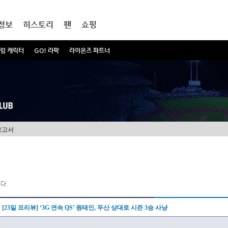
정보
히스토리
팬
쇼핑
럼 캐릭터
GO! 라팍
라이온즈 파트너
보고서
다.
[23일 프리뷰] ‘3G 연속 QS’ 원태인, 두산 상대로 시즌 3승 사냥