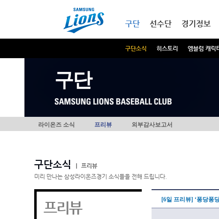
본문내용 바로가기
메인메뉴 바로가기
구단
선수단
경기정보
구단소식
히스토리
엠블럼 캐릭
구단
라이온즈 소식
프리뷰
외부감사보고서
구단소식
|
프리뷰
미리 만나는 삼성라이온즈경기 소식들을 전해 드립니다.
[6일 프리뷰] ‘퐁당퐁
프리뷰