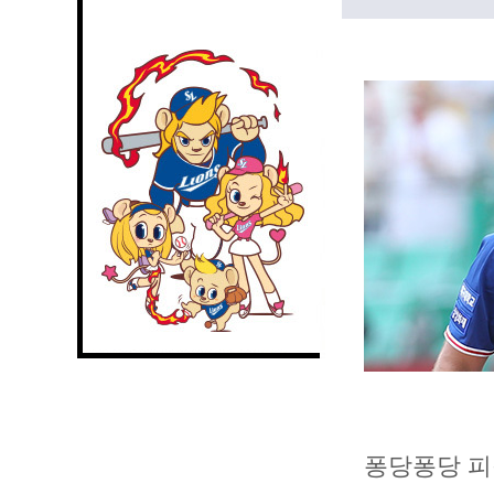
퐁당퐁당 피