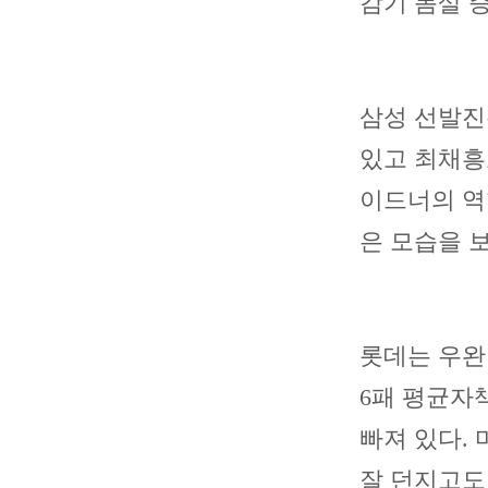
감기 몸살 
삼성 선발진
있고 최채흥
이드너의 역
은 모습을 
롯데는 우완
6패 평균자책
빠져 있다.
잘 던지고도