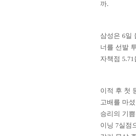
까.
삼성은 6일
너를 선발 투
자책점 5.7
이적 후 첫 
고배를 마셨
승리의 기쁨
이닝 7실점