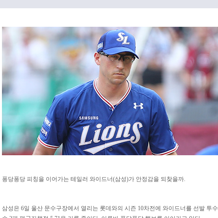
퐁당퐁당 피칭을 이어가는 테일러 와이드너(삼성)가 안정감을 되찾을까.
삼성은 6일 울산 문수구장에서 열리는 롯데와의 시즌 10차전에 와이드너를 선발 투수로