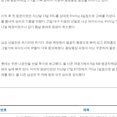
승 2패 평균자책점 5.71을 기록 중이다. 이른바 퐁당퐁당 행보를 이어가고 있다.
이적 후 첫 등판이었던 지난달 13일 SSG를 상대로 6⅔이닝 4실점으로 고배를 마셨다.
를 뽐내며 승리의 기쁨을 맛봤다. 25일 대구 키움전 선발로 나선 와이드너는 4⅔이닝 7
나설 예정이었으나 감기 몸살 증세로 등판이 취소됐다.
삼성 선발진은 위기라면 위기다. 좌완 백정현이 팔꿈치 통증으로 빠져 있고 최채흥도 
그렇기에 와이드너의 역할이 더욱 중요해졌다. 퐁당퐁당 피칭이 아닌 꾸준하게 좋은 
롯데는 우완 나균안을 선발 투수로 예고했다. 올 시즌 19경기에서 6승 6패 평균자책점 3.
패의 늪에 빠져 있다. 마지막 등판이었던 지난달 27일 KT전에서 7이닝 2실점으로 잘
에를 썼다. 올 시즌 삼성전 두 차례 등판 모두 승리로 장식했다.
번호
제목