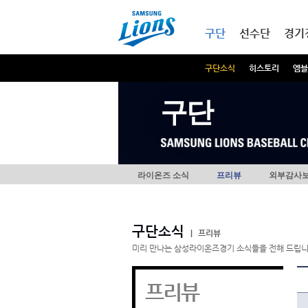
본문내용 바로가기
메인메뉴 바로가기
구단
선수단
경기
구단소식
히스토리
엠블
구단
라이온즈 소식
프리뷰
외부감사
구단소식
|
프리뷰
미리 만나는 삼성라이온즈경기 소식들을 전해 드립니
프리뷰