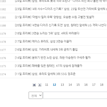
[24일 프리뷰] 삼성, 후라도로 롯데 격파 노린다…디아즈 외인 최다 홈런 새 역사
1183
[23일 프리뷰] ‘4위 사수+디아즈 신기록?’ 삼성, 23일 두산전 가라비토 앞세워 
1182
[21일 프리뷰] ‘마법사 킬러 우뚝’ 양창섭, 오승환 수원 고별전 빛낼까
1181
[20일 프리뷰] ‘4연승·디아즈 신기록 도전’ 삼성, 원태인 앞세워 LG 격파 나선다
1180
[18일 프리뷰] 3연승 노리는 ‘5위’ 삼성, 4위도 바라본다
1179
[17일 프리뷰] 에이스 후라도, 삼성 3연승 이끌까
1178
[16일 프리뷰] 삼성, 가라비토 내세워 5위 굳히기 돌입
1177
[14일 프리뷰] 분위기 반전 노린 삼성, 좌완 이승현이 구세주 될까
1176
[13일 프리뷰] 패배를 잊은 원태인, KT의 상승세 잠재울까
1175
[11일 프리뷰] 삼성, 후라도 앞세워 3위 SSG 정조준
1174
11
12
13
14
15
16
17
18