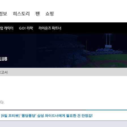
정보
히스토리
팬
쇼핑
럼 캐릭터
GO! 라팍
라이온즈 파트너
보고서
다.
[6일 프리뷰] ‘퐁당퐁당’ 삼성 와이드너에게 필요한 건 안정감!