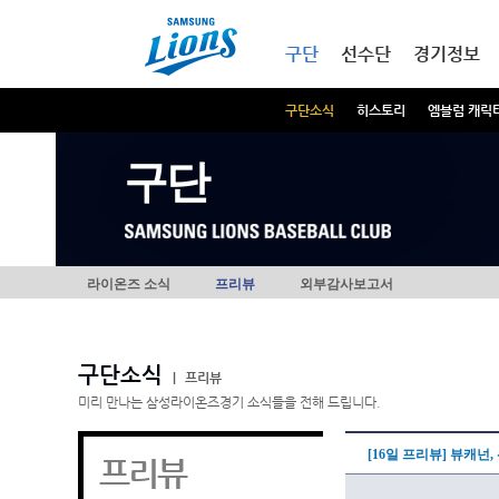
본문내용 바로가기
메인메뉴 바로가기
구단
선수단
경기정보
구단소식
히스토리
엠블럼 캐릭
구단
라이온즈 소식
프리뷰
외부감사보고서
구단소식
|
프리뷰
미리 만나는 삼성라이온즈경기 소식들을 전해 드립니다.
[16일 프리뷰] 뷰캐넌,
프리뷰