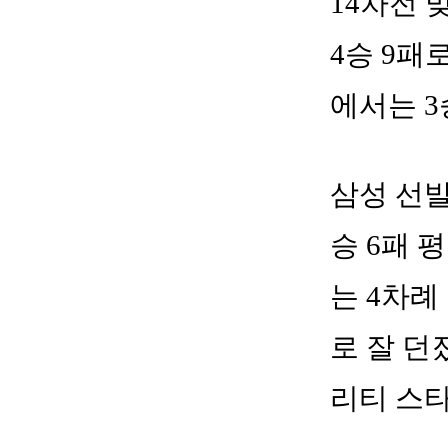
14차전 
4승 9패
에서는 3
삼성 선발
승 6패 
는 4차례
로 잘 던
리티 스