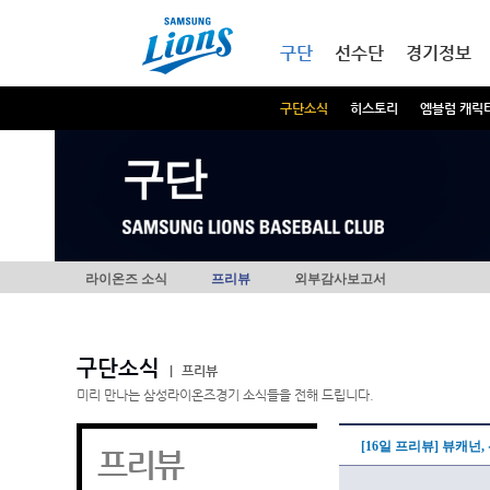
본문내용 바로가기
메인메뉴 바로가기
구단
선수단
경기정보
구단소식
히스토리
엠블럼 캐릭
구단
라이온즈 소식
프리뷰
외부감사보고서
구단소식
|
프리뷰
미리 만나는 삼성라이온즈경기 소식들을 전해 드립니다.
[16일 프리뷰] 뷰캐넌,
프리뷰