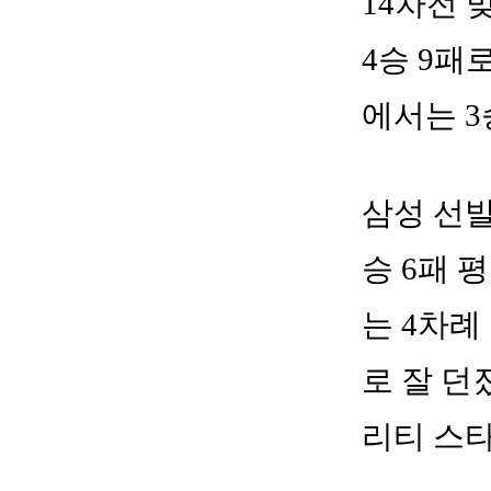
14차전 
4승 9패
에서는 3
삼성 선발
승 6패 
는 4차례
로 잘 던
리티 스