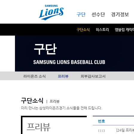
본문내용 바로가기
메인메뉴 바로가기
구단
선수단
경기정보
구단소식
히스토리
엠블럼 캐릭
구단
라이온즈 소식
프리뷰
외부감사보고서
구단소식
|
프리뷰
미리 만나는 삼성라이온즈경기 소식들을 전해 드립니다.
번호
프리뷰
[24일 프
1113